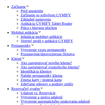
Začíname
Pred spustením
Začíname so softvérom GYMIFY
Základné nastavenia
Aplikácia GYMIFY Tablet Reader
Práca s hlavnou plochou
Mobilná aplikácia
Inštalácia mobilnej aplikácie
Verejný profil v aplikácii GYMIFY
Permanentky
Vytvorenie vzoru permanentky
Pozastavenie/úprava/presun členstva
Klienti
Ako zaregistrovať nového klienta?
Ako zaregistrovať existujúceho klienta?
Identifikácia klientov
Nabitie permanentky klienta
Zmena karty / stratená karta
Zdieľanie súborov a podpisy zmlúv
Rezervačný systém
Udalosti vs. Rezervácie
Vytvorenie a správa udalostí
Vytvorenie automatického opakovania udalostí