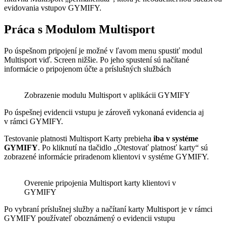
evidovania vstupov GYMIFY.
Práca s Modulom Multisport
Po úspešnom pripojení je možné v ľavom menu spustiť modul
Multisport viď. Screen nižšie. Po jeho spustení sú načítané
informácie o pripojenom účte a príslušných službách
Zobrazenie modulu Multisport v aplikácii GYMIFY
Po úspešnej evidencii vstupu je zároveň vykonaná evidencia aj
v rámci GYMIFY.
Testovanie platnosti Multisport Karty prebieha
iba v systéme
GYMIFY
. Po kliknutí na tlačidlo „Otestovať platnosť karty“ sú
zobrazené informácie priradenom klientovi v systéme GYMIFY.
Overenie pripojenia Multisport karty klientovi v
GYMIFY
Po vybraní príslušnej služby a načítaní karty Multisport je v rámci
GYMIFY používateľ oboznámený o evidencii vstupu