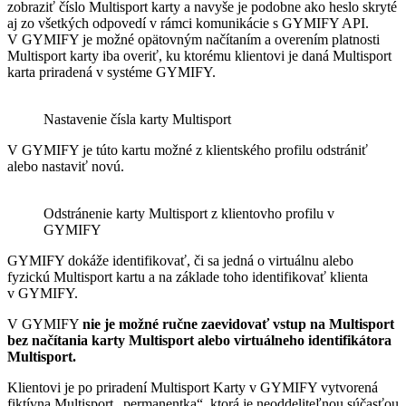
zobraziť číslo Multisport karty a navyše je podobne ako heslo skryté
aj zo všetkých odpovedí v rámci komunikácie s GYMIFY API.
V GYMIFY je možné opätovným načítaním a overením platnosti
Multisport karty iba overiť, ku ktorému klientovi je daná Multisport
karta priradená v systéme GYMIFY.
Nastavenie čísla karty Multisport
V GYMIFY je túto kartu možné z klientského profilu odstrániť
alebo nastaviť novú.
Odstránenie karty Multisport z klientovho profilu v
GYMIFY
GYMIFY dokáže identifikovať, či sa jedná o virtuálnu alebo
fyzickú Multisport kartu a na základe toho identifikovať klienta
v GYMIFY.
V GYMIFY
nie je možné ručne zaevidovať vstup na Multisport
bez načítania karty Multisport alebo virtuálneho identifikátora
Multisport.
Klientovi je po priradení Multisport Karty v GYMIFY vytvorená
fiktívna Multisport „permanentka“, ktorá je neoddeliteľnou súčasťou