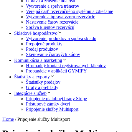
Úprava a zrušenie udalostí
Vytvorenie a správa trénerov
Verejná časť rezervačného systému a zdieľanie
Vytvorenie a úprava vzoru rezervácie
Nastavenie časov rezervácie
Správa klientov rezervácií
Skladové hospodárstvo
Vytvorenie produktov a správa skladu
Prepojené produkty
Predaj produktov
Skenovanie čiarových kódov
Komunikácia a marketing
Hromadný kontakt registrovaných klientov
Propagácie v aplikácii GYMIFY
Štatistiky a exporty
Štatistiky predajov
Grafy a prehľady
Integrácie služieb
Pripojenie platobnej brány Stripe
Prístupové zámky dverí
Pripojenie služby Multisport
Home
/
Pripojenie služby Multisport