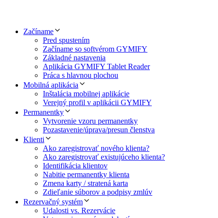
Začíname
Pred spustením
Začíname so softvérom GYMIFY
Základné nastavenia
Aplikácia GYMIFY Tablet Reader
Práca s hlavnou plochou
Mobilná aplikácia
Inštalácia mobilnej aplikácie
Verejný profil v aplikácii GYMIFY
Permanentky
Vytvorenie vzoru permanentky
Pozastavenie/úprava/presun členstva
Klienti
Ako zaregistrovať nového klienta?
Ako zaregistrovať existujúceho klienta?
Identifikácia klientov
Nabitie permanentky klienta
Zmena karty / stratená karta
Zdieľanie súborov a podpisy zmlúv
Rezervačný systém
Udalosti vs. Rezervácie