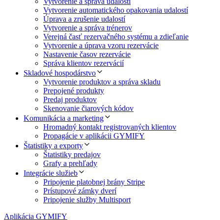
Vytvorenie a správa udalostí
Vytvorenie automatického opakovania udalostí
Úprava a zrušenie udalostí
Vytvorenie a správa trénerov
Verejná časť rezervačného systému a zdieľanie
Vytvorenie a úprava vzoru rezervácie
Nastavenie časov rezervácie
Správa klientov rezervácií
Skladové hospodárstvo
Vytvorenie produktov a správa skladu
Prepojené produkty
Predaj produktov
Skenovanie čiarových kódov
Komunikácia a marketing
Hromadný kontakt registrovaných klientov
Propagácie v aplikácii GYMIFY
Štatistiky a exporty
Štatistiky predajov
Grafy a prehľady
Integrácie služieb
Pripojenie platobnej brány Stripe
Prístupové zámky dverí
Pripojenie služby Multisport
Aplikácia GYMIFY