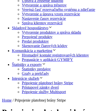
Úprava a zrušenie udalostí
Vytvorenie a správa trénerov
Verejná časť rezervačného systému a zdieľanie
Vytvorenie a úprava vzoru rezervácie
Nastavenie časov rezervácie
Správa klientov rezervácií
Skladové hospodárstvo
Vytvorenie produktov a správa skladu
Prepojené produkty
Predaj produktov
Skenovanie čiarových kódov
Komunikácia a marketing
Hromadný kontakt registrovaných klientov
Propagácie v aplikácii GYMIFY
Štatistiky a exporty
Štatistiky predajov
Grafy a prehľady
Integrácie služieb
Pripojenie platobnej brány Stripe
Prístupové zámky dverí
Pripojenie služby Multisport
Home
/
Pripojenie platobnej brány Stripe