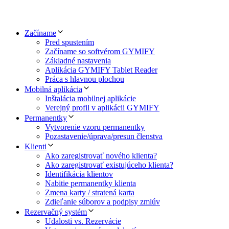
Začíname
Pred spustením
Začíname so softvérom GYMIFY
Základné nastavenia
Aplikácia GYMIFY Tablet Reader
Práca s hlavnou plochou
Mobilná aplikácia
Inštalácia mobilnej aplikácie
Verejný profil v aplikácii GYMIFY
Permanentky
Vytvorenie vzoru permanentky
Pozastavenie/úprava/presun členstva
Klienti
Ako zaregistrovať nového klienta?
Ako zaregistrovať existujúceho klienta?
Identifikácia klientov
Nabitie permanentky klienta
Zmena karty / stratená karta
Zdieľanie súborov a podpisy zmlúv
Rezervačný systém
Udalosti vs. Rezervácie