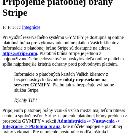
Pripojenie platobnej brány
Stripe
Integrácie
10.10.2022
Pri využití rezervačného systému GYMIFY je dostupná aj online
platobná brána pre vykonávanie online platieb Vašich klientov.
Informácie o platobnej bráne Stripe sú dostupné na adrese
https://stripe.com
. Platobná brána Stripe je jednou z
najpoužívanejšieho celosvetového poskytovateľa online platieb a
spĺňa najprísnejšie kritériá ochrany proti podvodným platbám.
Informácie o platobných kartách Vašich klientov z
bezpečnostných dôvodov
nikdy neposielame na
servery GYMIFY
. Platbu tak zabezpečuje výhradne
služba Stripe.
Rýchly TIP!
Pripojením platobnej brány vzniká vzťah medzi majiteľom fitness
centra a spoločnosťou Stripe. napojenie platobnej brány prebieha z
prostredia GYMIFY v sekcii
Administrácia -> Nastavenia ->
Integrácie -> Platobná brána
, kde môžete napojenie platobnej
brány vykonať. Pre napojenie postupujte podľa inštrukcii