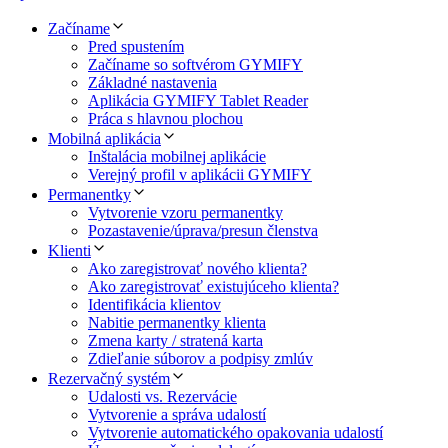
Začíname
Pred spustením
Začíname so softvérom GYMIFY
Základné nastavenia
Aplikácia GYMIFY Tablet Reader
Práca s hlavnou plochou
Mobilná aplikácia
Inštalácia mobilnej aplikácie
Verejný profil v aplikácii GYMIFY
Permanentky
Vytvorenie vzoru permanentky
Pozastavenie/úprava/presun členstva
Klienti
Ako zaregistrovať nového klienta?
Ako zaregistrovať existujúceho klienta?
Identifikácia klientov
Nabitie permanentky klienta
Zmena karty / stratená karta
Zdieľanie súborov a podpisy zmlúv
Rezervačný systém
Udalosti vs. Rezervácie
Vytvorenie a správa udalostí
Vytvorenie automatického opakovania udalostí