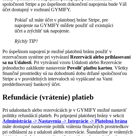
spoločnosti Stripe a po úspešnom dokončení napojenia bude Váš
účet dostupný v rozhraní GYMIFY.
Pokiaľ už máte účet v platobnej bráne Stripe, pre
napojenie na GYMIFY môžete použiť už existujúci
účet a zrýchliť tak napojenie.
Rýchly TIP!
Po úspešnom napojení je možné platobnú bránu použiť v
rezervačnom systéme pri vytváraní
Rezervácií alebo prihlasovaní
sa na Udalosti
. Pri vytváraní vzoru Udalosti alebo Rezervácie
jednoducho zakliknite nastavenie
Povoliť platbu kartou
. Všetky
finančné prostriedky sú na dohodnutú dobu držané spoločnosťou
Stripe a v pravidelných intervaloch sú vyplácané na Vami
preddefinovaný bankový účet.
Refundácie (vrátenie) platieb
Pri udalostiach alebo rezerváciách je v GYMIFY možné nastaviť
politiky refundácií platieb. Po pripojení platobnej brány v sekcii
Administrácia -> Nastavenia -> Integrácie -> Platobná brána
máte dostupné nastavenie politík vrátenia finančných prostriedkov
pri odhlásení za z udalosti alebo rezervácie. Štandardne je vrátených