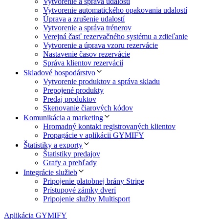
Vytvorenie a správa udalostí
Vytvorenie automatického opakovania udalostí
Úprava a zrušenie udalostí
Vytvorenie a správa trénerov
Verejná časť rezervačného systému a zdieľanie
Vytvorenie a úprava vzoru rezervácie
Nastavenie časov rezervácie
Správa klientov rezervácií
Skladové hospodárstvo
Vytvorenie produktov a správa skladu
Prepojené produkty
Predaj produktov
Skenovanie čiarových kódov
Komunikácia a marketing
Hromadný kontakt registrovaných klientov
Propagácie v aplikácii GYMIFY
Štatistiky a exporty
Štatistiky predajov
Grafy a prehľady
Integrácie služieb
Pripojenie platobnej brány Stripe
Prístupové zámky dverí
Pripojenie služby Multisport
Aplikácia GYMIFY