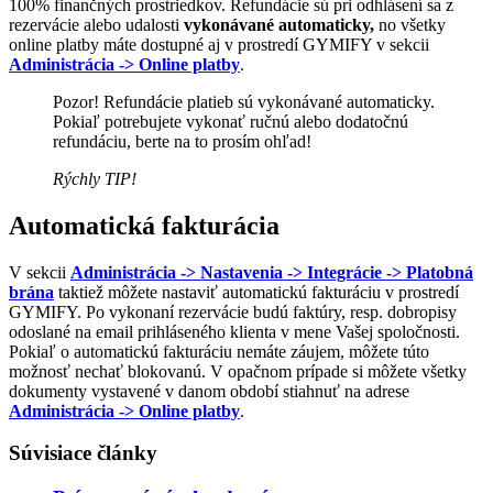
100% finančných prostriedkov. Refundácie sú pri odhlásení sa z
rezervácie alebo udalosti
vykonávané automaticky,
no všetky
online platby máte dostupné aj v prostredí GYMIFY v sekcii
Administrácia -> Online platby
.
Pozor! Refundácie platieb sú vykonávané automaticky.
Pokiaľ potrebujete vykonať ručnú alebo dodatočnú
refundáciu, berte na to prosím ohľad!
Rýchly TIP!
Automatická fakturácia
V sekcii
Administrácia -> Nastavenia -> Integrácie -> Platobná
brána
taktiež môžete nastaviť automatickú fakturáciu v prostredí
GYMIFY. Po vykonaní rezervácie budú faktúry, resp. dobropisy
odoslané na email prihláseného klienta v mene Vašej spoločnosti.
Pokiaľ o automatickú fakturáciu nemáte záujem, môžete túto
možnosť nechať blokovanú. V opačnom prípade si môžete všetky
dokumenty vystavené v danom období stiahnuť na adrese
Administrácia -> Online platby
.
Súvisiace články